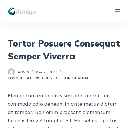
S
k
i
p
t
Tortor Posuere Consequat
o
Semper Viverra
c
o
ADMIN
MAY 20, 2022
n
COMMUNICATIONS
,
CONSTRUCTION
,
FINANCIAL
t
e
Elementum eu facilisis sed odio morbi quis
n
commodo odio aenean. In ante metus dictum
t
at tempor. Non enim praesent elementum
facilisis leo vel fringilla est. Phasellus egestas